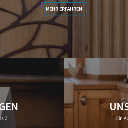
MEHR ERFAHREN
NGEN
UNS
is Z
Ein A